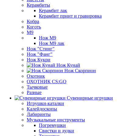
Керамбиты
Керамбит лак
Керамбит принт и гравировка
Кобра
Коготь
М9
Нож М9
Нож М9 лак
Нож "Стинг"
Нож "Фанг"
Нож Кукри
Нож Кунай
Нож Скорпион
Охотник
ОХОТНИК CS:GO
Тычковые
Разные
Сувенирные игрушки
Игрушки-каталки
Калейдоскопы
Лабиринты
Музыкальные инструменты
Погремушки
Свистки и дудки