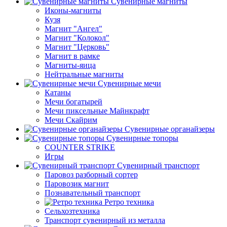
Сувенирные магниты
Иконы-магниты
Кузя
Магнит "Ангел"
Магнит "Колокол"
Магнит "Церковь"
Магнит в рамке
Магниты-яица
Нейтральные магниты
Сувенирные мечи
Катаны
Мечи богатырей
Мечи пиксельные Майнкрафт
Мечи Скайрим
Сувенирные органайзеры
Сувенирные топоры
COUNTER STRIKE
Игры
Сувенирный транспорт
Паровоз разборный сортер
Паровозик магнит
Познавательный транспорт
Ретро техника
Сельхозтехника
Транспорт сувенирный из металла