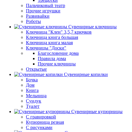
Трещотки
Пальчиковый театр
Прочие игрушки
Развивайки
Роботы
Сувенирные ключницы
Ключница "Клен" 3,5,7 крючков
Ключница книга большая
Ключница книга малая
Ключницы "Доски"
Благословение дома
Правила дома
Прочие ключницы
Открытые
Сувенирные копилки
Бочка
Дом
Книга
Мельница
Сундук
Туалет
Сувенирные купюрницы
C гравировкой
Купюрница резная
С рисунками