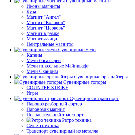
Сувенирные магниты
Иконы-магниты
Кузя
Магнит "Ангел"
Магнит "Колокол"
Магнит "Церковь"
Магнит в рамке
Магниты-яица
Нейтральные магниты
Сувенирные мечи
Катаны
Мечи богатырей
Мечи пиксельные Майнкрафт
Мечи Скайрим
Сувенирные органайзеры
Сувенирные топоры
COUNTER STRIKE
Игры
Сувенирный транспорт
Паровоз разборный сортер
Паровозик магнит
Познавательный транспорт
Ретро техника
Сельхозтехника
Транспорт сувенирный из металла