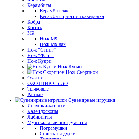
Керамбиты
Керамбит лак
Керамбит принт и гравировка
Кобра
Коготь
М9
Нож М9
Нож М9 лак
Нож "Стинг"
Нож "Фанг"
Нож Кукри
Нож Кунай
Нож Скорпион
Охотник
ОХОТНИК CS:GO
Тычковые
Разные
Сувенирные игрушки
Игрушки-каталки
Калейдоскопы
Лабиринты
Музыкальные инструменты
Погремушки
Свистки и дудки