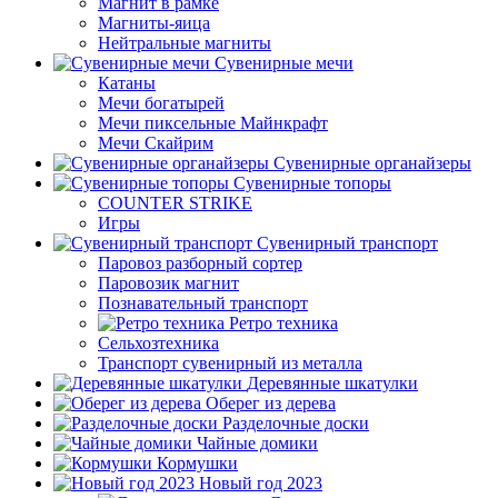
Магнит в рамке
Магниты-яица
Нейтральные магниты
Сувенирные мечи
Катаны
Мечи богатырей
Мечи пиксельные Майнкрафт
Мечи Скайрим
Сувенирные органайзеры
Сувенирные топоры
COUNTER STRIKE
Игры
Сувенирный транспорт
Паровоз разборный сортер
Паровозик магнит
Познавательный транспорт
Ретро техника
Сельхозтехника
Транспорт сувенирный из металла
Деревянные шкатулки
Оберег из дерева
Разделочные доски
Чайные домики
Кормушки
Новый год 2023