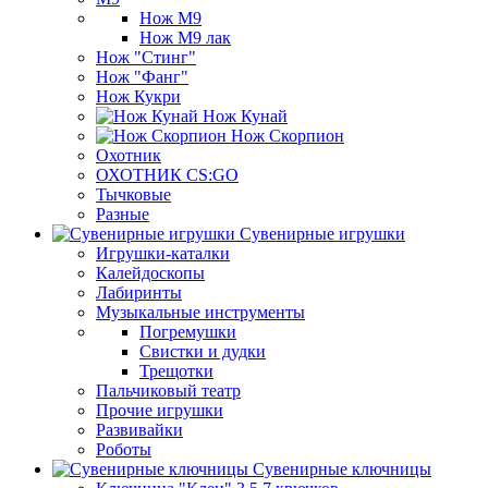
Нож М9
Нож М9 лак
Нож "Стинг"
Нож "Фанг"
Нож Кукри
Нож Кунай
Нож Скорпион
Охотник
ОХОТНИК CS:GO
Тычковые
Разные
Сувенирные игрушки
Игрушки-каталки
Калейдоскопы
Лабиринты
Музыкальные инструменты
Погремушки
Свистки и дудки
Трещотки
Пальчиковый театр
Прочие игрушки
Развивайки
Роботы
Сувенирные ключницы