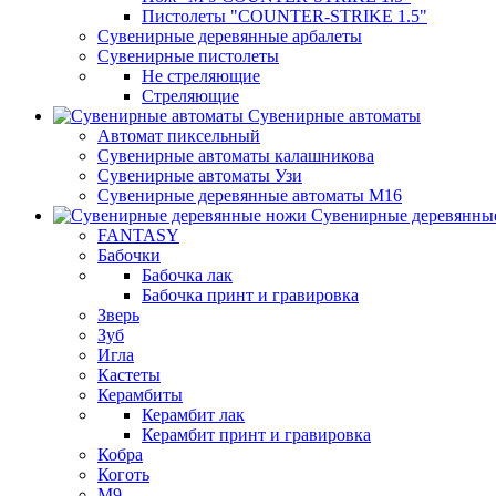
Пистолеты "COUNTER-STRIKE 1.5"
Сувенирные деревянные арбалеты
Сувенирные пистолеты
Не стреляющие
Стреляющие
Сувенирные автоматы
Автомат пиксельный
Сувенирные автоматы калашникова
Сувенирные автоматы Узи
Сувенирные деревянные автоматы М16
Сувенирные деревянны
FANTASY
Бабочки
Бабочка лак
Бабочка принт и гравировка
Зверь
Зуб
Игла
Кастеты
Керамбиты
Керамбит лак
Керамбит принт и гравировка
Кобра
Коготь
М9