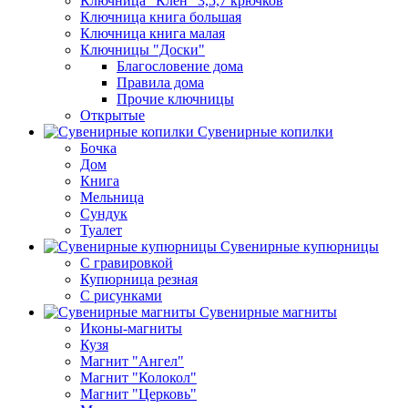
Ключница "Клен" 3,5,7 крючков
Ключница книга большая
Ключница книга малая
Ключницы "Доски"
Благословение дома
Правила дома
Прочие ключницы
Открытые
Сувенирные копилки
Бочка
Дом
Книга
Мельница
Сундук
Туалет
Сувенирные купюрницы
C гравировкой
Купюрница резная
С рисунками
Сувенирные магниты
Иконы-магниты
Кузя
Магнит "Ангел"
Магнит "Колокол"
Магнит "Церковь"