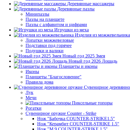
Деревянные массажеры
Деревянные пазлы
Минипазлы
Пазлы на планшете
Пазлы с алфавитом и цифрами
Игрушки из меха
Изделия из можжевельника
Лопатки можжевеловые
Подставки под горячее
Подушки и валики
Новый год 2025 Змея
Новый год 2026 Лошадь
Планшеты и иконы
Иконы
Планшеты "Благословение"
Правила дома
Сувенирное деревянно
Лук
Мечи
Пиксельные топоры
Рогатки
Сувенирное оружие Counter - Strike
Нож "Бабочка COUNTER-STRIKE1.5"
Нож "Керамбит COUNTER-STRIKE 1.5"
Нож "М 9 COUNTER-STRIKE 1.5"