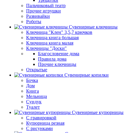
Трещотки
Пальчиковый театр
Прочие игрушки
Развивайки
Роботы
Сувенирные ключницы
Ключница "Клен" 3,5,7 крючков
Ключница книга большая
Ключница книга малая
Ключницы "Доски"
Благословение дома
Правила дома
Прочие ключницы
Открытые
Сувенирные копилки
Бочка
Дом
Книга
Мельница
Сундук
Туалет
Сувенирные купюрницы
C гравировкой
Купюрница резная
С рисунками