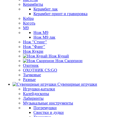
Керамбиты
Керамбит лак
Керамбит принт и гравировка
Кобра
Коготь
М9
Нож М9
Нож М9 лак
Нож "Стинг"
Нож "Фанг"
Нож Кукри
Нож Кунай
Нож Скорпион
Охотник
ОХОТНИК CS:GO
Тычковые
Разные
Сувенирные игрушки
Игрушки-каталки
Калейдоскопы
Лабиринты
Музыкальные инструменты
Погремушки
Свистки и дудки