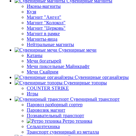
Сувенирные магниты
Иконы-магниты
Кузя
Магнит "Ангел"
Магнит "Колокол"
Магнит "Церковь"
Магнит в рамке
Магниты-яица
Нейтральные магниты
Сувенирные мечи
Катаны
Мечи богатырей
Мечи пиксельные Майнкрафт
Мечи Скайрим
Сувенирные органайзеры
Сувенирные топоры
COUNTER STRIKE
Игры
Сувенирный транспорт
Паровоз разборный сортер
Паровозик магнит
Познавательный транспорт
Ретро техника
Сельхозтехника
Транспорт сувенирный из металла