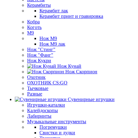
Керамбиты
Керамбит лак
Керамбит принт и гравировка
Кобра
Коготь
М9
Нож М9
Нож М9 лак
Нож "Стинг"
Нож "Фанг"
Нож Кукри
Нож Кунай
Нож Скорпион
Охотник
ОХОТНИК CS:GO
Тычковые
Разные
Сувенирные игрушки
Игрушки-каталки
Калейдоскопы
Лабиринты
Музыкальные инструменты
Погремушки
Свистки и дудки