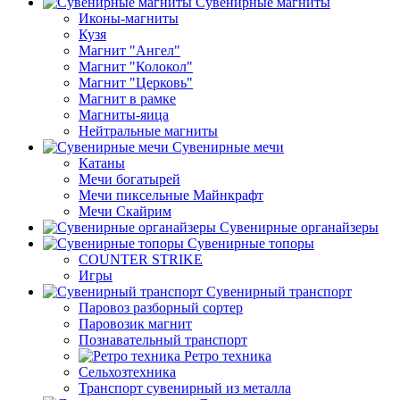
Сувенирные магниты
Иконы-магниты
Кузя
Магнит "Ангел"
Магнит "Колокол"
Магнит "Церковь"
Магнит в рамке
Магниты-яица
Нейтральные магниты
Сувенирные мечи
Катаны
Мечи богатырей
Мечи пиксельные Майнкрафт
Мечи Скайрим
Сувенирные органайзеры
Сувенирные топоры
COUNTER STRIKE
Игры
Сувенирный транспорт
Паровоз разборный сортер
Паровозик магнит
Познавательный транспорт
Ретро техника
Сельхозтехника
Транспорт сувенирный из металла