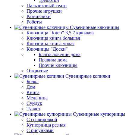
Трещотки
Пальчиковый театр
Прочие игрушки
Развивайки
Роботы
Сувенирные ключницы
Ключница "Клен" 3,5,7 крючков
Ключница книга большая
Ключница книга малая
Ключницы "Доски"
Благословение дома
Правила дома
Прочие ключницы
Открытые
Сувенирные копилки
Бочка
Дом
Книга
Мельница
Сундук
Туалет
Сувенирные купюрницы
C гравировкой
Купюрница резная
С рисунками