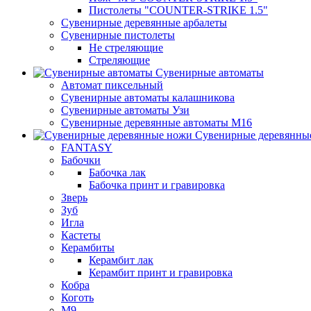
Пистолеты "COUNTER-STRIKE 1.5"
Сувенирные деревянные арбалеты
Сувенирные пистолеты
Не стреляющие
Стреляющие
Сувенирные автоматы
Автомат пиксельный
Сувенирные автоматы калашникова
Сувенирные автоматы Узи
Сувенирные деревянные автоматы М16
Сувенирные деревянны
FANTASY
Бабочки
Бабочка лак
Бабочка принт и гравировка
Зверь
Зуб
Игла
Кастеты
Керамбиты
Керамбит лак
Керамбит принт и гравировка
Кобра
Коготь
М9