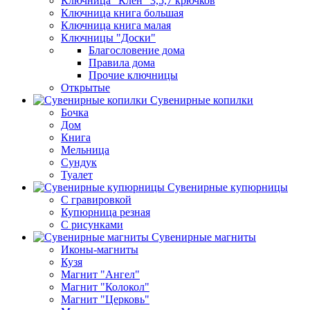
Ключница "Клен" 3,5,7 крючков
Ключница книга большая
Ключница книга малая
Ключницы "Доски"
Благословение дома
Правила дома
Прочие ключницы
Открытые
Сувенирные копилки
Бочка
Дом
Книга
Мельница
Сундук
Туалет
Сувенирные купюрницы
C гравировкой
Купюрница резная
С рисунками
Сувенирные магниты
Иконы-магниты
Кузя
Магнит "Ангел"
Магнит "Колокол"
Магнит "Церковь"