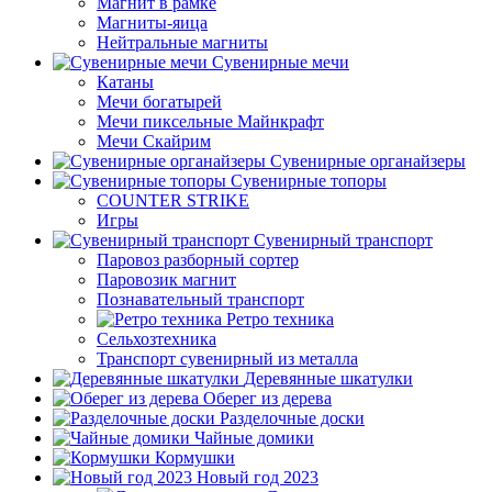
Магнит в рамке
Магниты-яица
Нейтральные магниты
Сувенирные мечи
Катаны
Мечи богатырей
Мечи пиксельные Майнкрафт
Мечи Скайрим
Сувенирные органайзеры
Сувенирные топоры
COUNTER STRIKE
Игры
Сувенирный транспорт
Паровоз разборный сортер
Паровозик магнит
Познавательный транспорт
Ретро техника
Сельхозтехника
Транспорт сувенирный из металла
Деревянные шкатулки
Оберег из дерева
Разделочные доски
Чайные домики
Кормушки
Новый год 2023