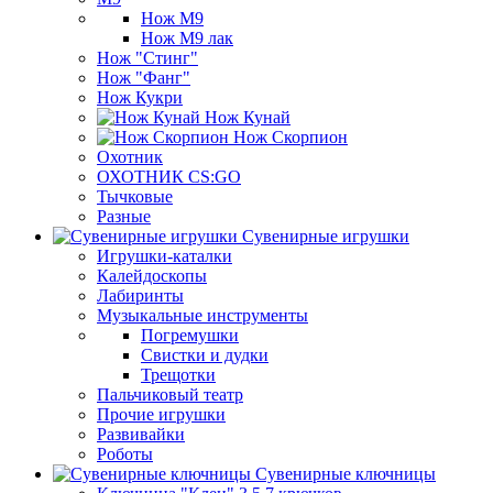
Нож М9
Нож М9 лак
Нож "Стинг"
Нож "Фанг"
Нож Кукри
Нож Кунай
Нож Скорпион
Охотник
ОХОТНИК CS:GO
Тычковые
Разные
Сувенирные игрушки
Игрушки-каталки
Калейдоскопы
Лабиринты
Музыкальные инструменты
Погремушки
Свистки и дудки
Трещотки
Пальчиковый театр
Прочие игрушки
Развивайки
Роботы
Сувенирные ключницы