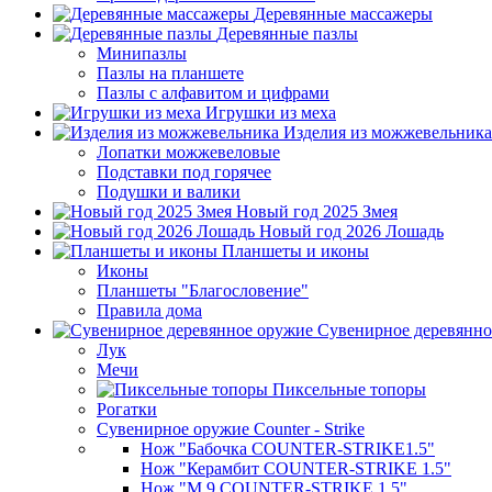
Деревянные массажеры
Деревянные пазлы
Минипазлы
Пазлы на планшете
Пазлы с алфавитом и цифрами
Игрушки из меха
Изделия из можжевельника
Лопатки можжевеловые
Подставки под горячее
Подушки и валики
Новый год 2025 Змея
Новый год 2026 Лошадь
Планшеты и иконы
Иконы
Планшеты "Благословение"
Правила дома
Сувенирное деревянно
Лук
Мечи
Пиксельные топоры
Рогатки
Сувенирное оружие Counter - Strike
Нож "Бабочка COUNTER-STRIKE1.5"
Нож "Керамбит COUNTER-STRIKE 1.5"
Нож "М 9 COUNTER-STRIKE 1.5"