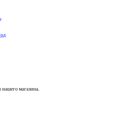
ь
год
 нашего магазина.